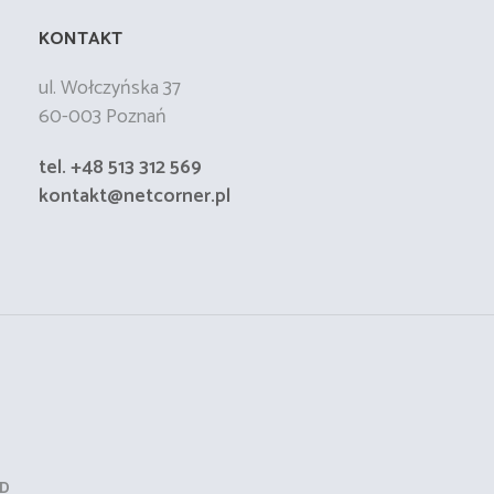
KONTAKT
ul. Wołczyńska 37
60-003 Poznań
tel. +48 513 312 569
kontakt@netcorner.pl
ED